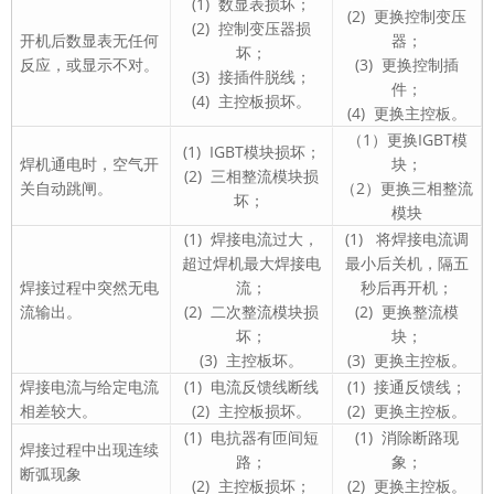
(1) 数显表损坏；
(2) 更换控制变压
(2) 控制变压器损
开机后数显表无任何
器；
坏；
反应，或显示不对。
(3) 更换控制插
(3) 接插件脱线；
件；
(4) 主控板损坏。
(4) 更换主控板。
（1）更换IGBT模
(1) IGBT模块损坏；
焊机通电时，空气开
块；
(2) 三相整流模块损
关自动跳闸。
（2）更换三相整流
坏；
模块
(1) 焊接电流过大，
(1) 将焊接电流调
超过焊机最大焊接电
最小后关机，隔五
焊接过程中突然无电
流；
秒后再开机；
流输出。
(2) 二次整流模块损
(2) 更换整流模
坏；
块；
(3) 主控板坏。
(3) 更换主控板。
焊接电流与给定电流
(1) 电流反馈线断线
(1) 接通反馈线；
相差较大。
(2) 主控板损坏。
(2) 更换主控板。
(1) 电抗器有匝间短
(1) 消除断路现
焊接过程中出现连续
路；
象；
断弧现象
(2) 主控板损坏；
(2) 更换主控板。