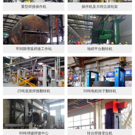
重型焊接操作机
操作机及大吨位滚轮架
窄间隙埋弧焊接工作站
地磅平台翻转机
25吨底座焊接翻转机
50吨电机转子翻转机
90吨球罐焊接中心
转台焊接变位机