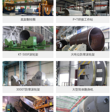
底架翻转圈
P+T焊接工作站
KT-500F滚轮架
大吨位防窜滚轮架
3000T防窜滚轮架
大型筒体翻身机