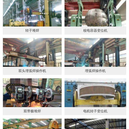
转子堆焊
核电容器变位机
双头埋弧焊操作机
埋弧焊操作机
双带极堆焊
电机转子变位机