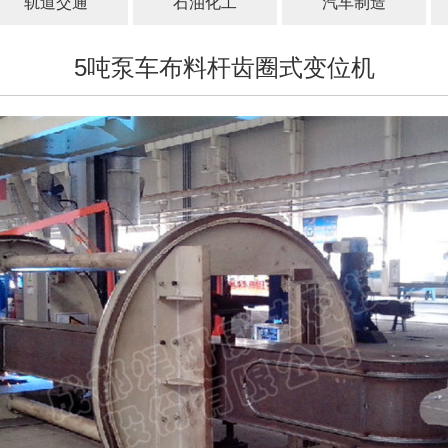
轨道交通
石油化工
汽车制造
5吨泵车布料杆齿圈式变位机