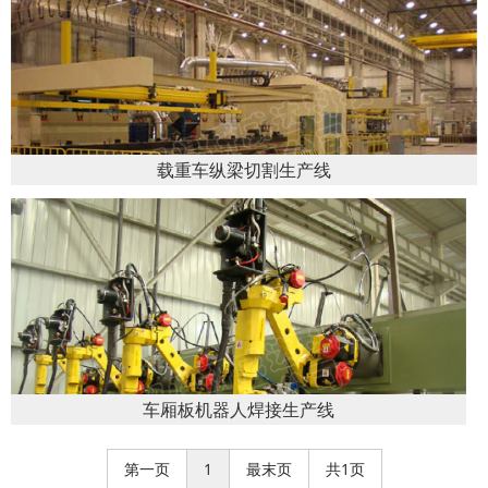
载重车纵梁切割生产线
车厢板机器人焊接生产线
第一页
1
最末页
共1页