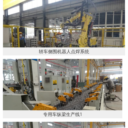
轿车侧围机器人点焊系统
专用车纵梁生产线1